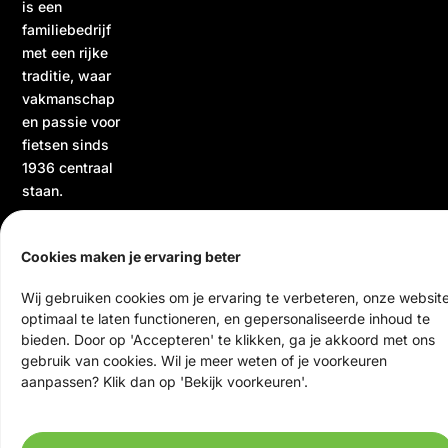
is een
familiebedrijf
met een rijke
traditie, waar
vakmanschap
en passie voor
fietsen sinds
1936 centraal
staan.
Cookies maken je ervaring beter
Wij gebruiken cookies om je ervaring te verbeteren, onze websit
optimaal te laten functioneren, en gepersonaliseerde inhoud te
bieden. Door op 'Accepteren' te klikken, ga je akkoord met ons
gebruik van cookies. Wil je meer weten of je voorkeuren
© 2026 Ten Veen Tweewielers | Alle rechten voorbehouden
aanpassen? Klik dan op 'Bekijk voorkeuren'.
Website door Scrolla!