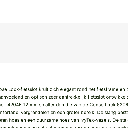
k-fietsslot krult zich elegant rond het fietsframe en be
oelend en optisch zeer aantrekkelijk fietsslot ontwikkeld
ck 4204K 12 mm smaller dan die van de Goose Lock 6206K, 
mfortabel vergrendelen en een groter bereik. De slang besta
eren hoes en een duurzame hoes van IvyTex-vezels. De stale
rengelde metalen spiraalveren die zorgen voor de dimensional