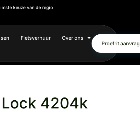
uimste keuze van de regio
easen
Fietsverhuur
Over ons
Proefrit aanvra
 Lock 4204k