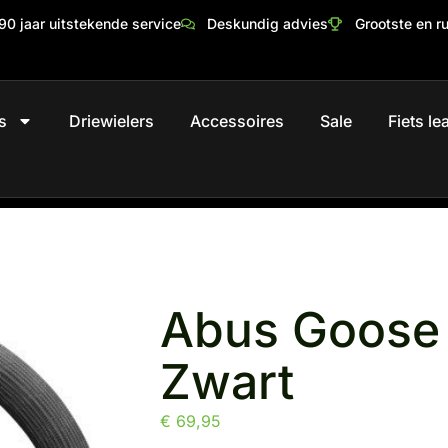
90 jaar uitstekende service
Deskundig advies
Grootste en r
s
Driewielers
Accessoires
Sale
Fiets l
Abus Goose
Zwart
€
69,95