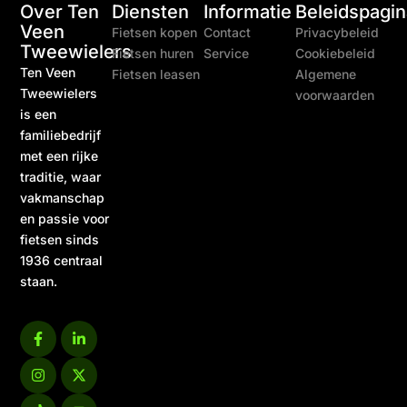
Over Ten
Diensten
Informatie
Beleidspagin
Veen
Fietsen kopen
Contact
Privacybeleid
Tweewielers
Fietsen huren
Service
Cookiebeleid
Ten Veen
Fietsen leasen
Algemene
Tweewielers
voorwaarden
is een
familiebedrijf
met een rijke
traditie, waar
vakmanschap
en passie voor
fietsen sinds
1936 centraal
staan.