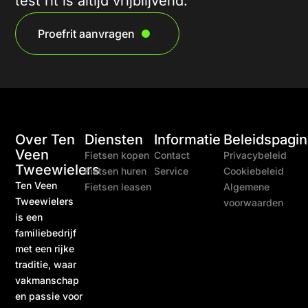
test rit is altijd vrijblijvend.
Proefrit aanvragen
Over Ten
Diensten
Informatie
Beleidspagin
Veen
Fietsen kopen
Contact
Privacybeleid
Tweewielers
Fietsen huren
Service
Cookiebeleid
Ten Veen
Fietsen leasen
Algemene
Tweewielers
voorwaarden
is een
familiebedrijf
met een rijke
traditie, waar
vakmanschap
en passie voor