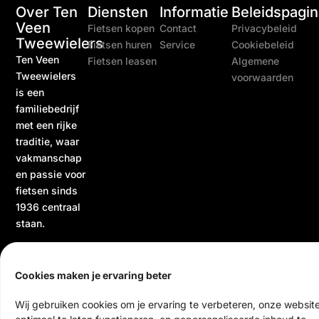
Over Ten
Diensten
Informatie
Beleidspagin
Veen
Fietsen kopen
Contact
Privacybeleid
Tweewielers
Fietsen huren
Service
Cookiebeleid
Ten Veen
Fietsen leasen
Algemene
Tweewielers
voorwaarden
is een
familiebedrijf
met een rijke
traditie, waar
vakmanschap
en passie voor
fietsen sinds
1936 centraal
staan.
Cookies maken je ervaring beter
Wij gebruiken cookies om je ervaring te verbeteren, onze websit