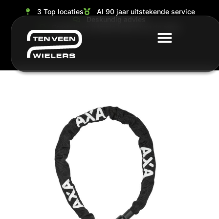
3 Top locaties
Al 90 jaar uitstekende service
Deskundig advies
Grootste en ruimste keuze van de regio