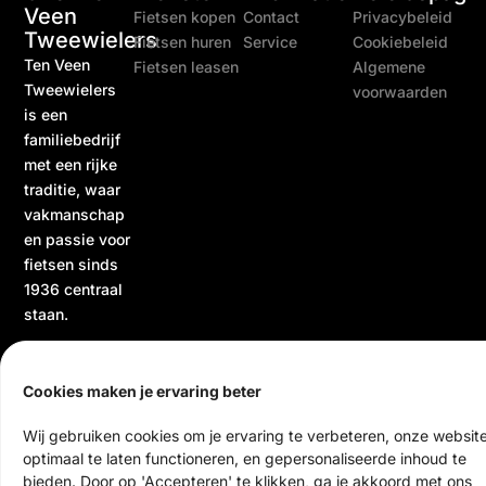
Veen
Fietsen kopen
Contact
Privacybeleid
Tweewielers
Fietsen huren
Service
Cookiebeleid
Ten Veen
Fietsen leasen
Algemene
Tweewielers
voorwaarden
is een
familiebedrijf
met een rijke
traditie, waar
vakmanschap
en passie voor
fietsen sinds
1936 centraal
staan.
Cookies maken je ervaring beter
Wij gebruiken cookies om je ervaring te verbeteren, onze websit
optimaal te laten functioneren, en gepersonaliseerde inhoud te
bieden. Door op 'Accepteren' te klikken, ga je akkoord met ons