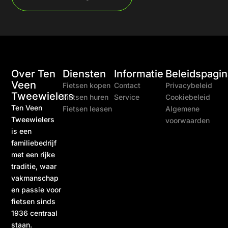
Over Ten
Diensten
Informatie
Beleidspagin
Veen
Fietsen kopen
Contact
Privacybeleid
Tweewielers
Fietsen huren
Service
Cookiebeleid
Ten Veen
Fietsen leasen
Algemene
Tweewielers
voorwaarden
is een
familiebedrijf
met een rijke
traditie, waar
vakmanschap
en passie voor
fietsen sinds
1936 centraal
staan.