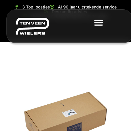
3 Top locaties
Al 90 jaar uitstekende service
Deskundig advies
Grootste en ruimste keuze van de regio