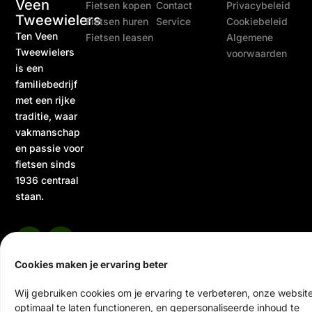
Veen
Fietsen kopen
Contact
Privacybeleid
Tweewielers
Fietsen huren
Service
Cookiebeleid
Ten Veen
Fietsen leasen
Algemene
Tweewielers
voorwaarden
is een
familiebedrijf
met een rijke
traditie, waar
vakmanschap
en passie voor
fietsen sinds
1936 centraal
staan.
Cookies maken je ervaring beter
Wij gebruiken cookies om je ervaring te verbeteren, onze websit
optimaal te laten functioneren, en gepersonaliseerde inhoud te