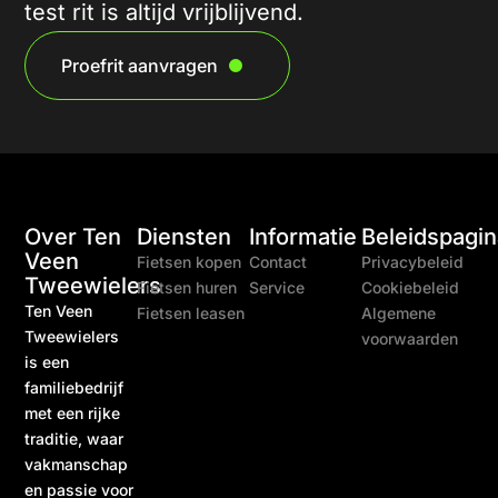
test rit is altijd vrijblijvend.
Proefrit aanvragen
Over Ten
Diensten
Informatie
Beleidspagin
Veen
Fietsen kopen
Contact
Privacybeleid
Tweewielers
Fietsen huren
Service
Cookiebeleid
Ten Veen
Fietsen leasen
Algemene
Tweewielers
voorwaarden
is een
familiebedrijf
met een rijke
traditie, waar
vakmanschap
en passie voor