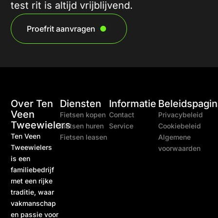
test rit is altijd vrijblijvend.
Proefrit aanvragen
Over Ten
Diensten
Informatie
Beleidspagin
Veen
Fietsen kopen
Contact
Privacybeleid
Tweewielers
Fietsen huren
Service
Cookiebeleid
Ten Veen
Fietsen leasen
Algemene
Tweewielers
voorwaarden
is een
familiebedrijf
met een rijke
traditie, waar
vakmanschap
en passie voor