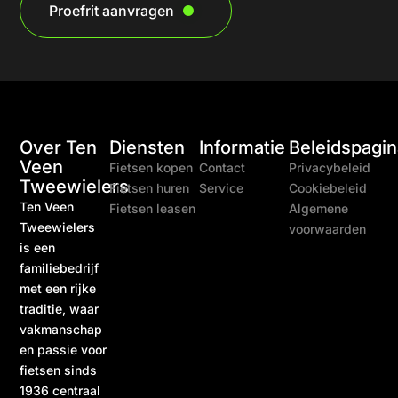
Proefrit aanvragen
Over Ten
Diensten
Informatie
Beleidspagin
Veen
Fietsen kopen
Contact
Privacybeleid
Tweewielers
Fietsen huren
Service
Cookiebeleid
Ten Veen
Fietsen leasen
Algemene
Tweewielers
voorwaarden
is een
familiebedrijf
met een rijke
traditie, waar
vakmanschap
en passie voor
fietsen sinds
1936 centraal