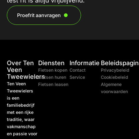
test rit is altijd vrijblijvend.
Proefrit aanvragen
Over Ten
Diensten
Informatie
Beleidspagin
Veen
Fietsen kopen
Contact
Privacybeleid
Tweewielers
Fietsen huren
Service
Cookiebeleid
Ten Veen
Fietsen leasen
Algemene
Tweewielers
voorwaarden
is een
familiebedrijf
met een rijke
traditie, waar
vakmanschap
en passie voor