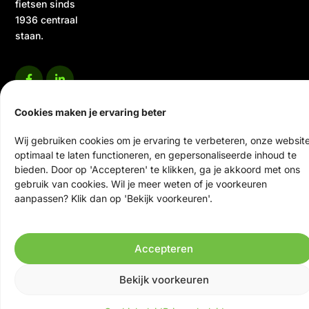
fietsen sinds
1936 centraal
staan.
Cookies maken je ervaring beter
Wij gebruiken cookies om je ervaring te verbeteren, onze websit
optimaal te laten functioneren, en gepersonaliseerde inhoud te
© 2026 Ten Veen Tweewielers | Alle rechten voorbehouden
bieden. Door op 'Accepteren' te klikken, ga je akkoord met ons
Website door Scrolla!
gebruik van cookies. Wil je meer weten of je voorkeuren
aanpassen? Klik dan op 'Bekijk voorkeuren'.
Accepteren
Bekijk voorkeuren