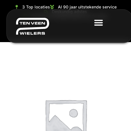
3 Top locaties
Al 90 jaar uitstekende service
Deskundig advies
Grootste en ruimste keuze van de regio