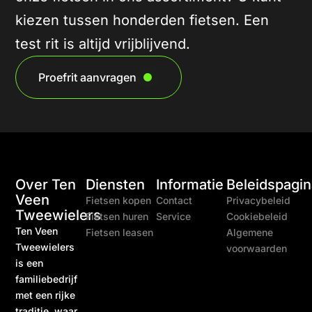
kiezen tussen honderden fietsen. Een
test rit is altijd vrijblijvend.
Proefrit aanvragen
Over Ten
Diensten
Informatie
Beleidspagin
Veen
Fietsen kopen
Contact
Privacybeleid
Tweewielers
Fietsen huren
Service
Cookiebeleid
Ten Veen
Fietsen leasen
Algemene
Tweewielers
voorwaarden
is een
familiebedrijf
met een rijke
traditie, waar