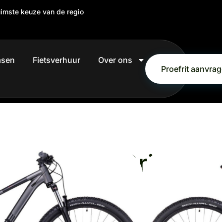
uimste keuze van de regio
easen
Fietsverhuur
Over ons
Proefrit aanvra
 Grey/Red Grijs