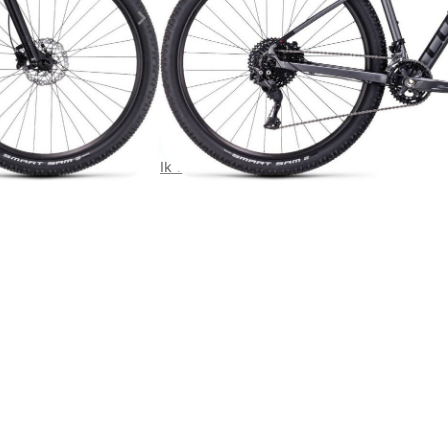
Proefrit aanvragen
Ik wil toch een ander model proberen