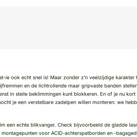
t-ie ook echt snel is! Maar zonder z’n veelzijdige karakte
jfremmen en de lichtrollende maar gripvaste banden stellen je
st in steile beklimmingen kunt blokkeren. En of je nu kort 
 mocht je een verstelbare zadelpen willen monteren: we heb
im een echte blikvanger. Check bijvoorbeeld de gladde las
de montagepunten voor ACID-achterspatborden en -bagagedr