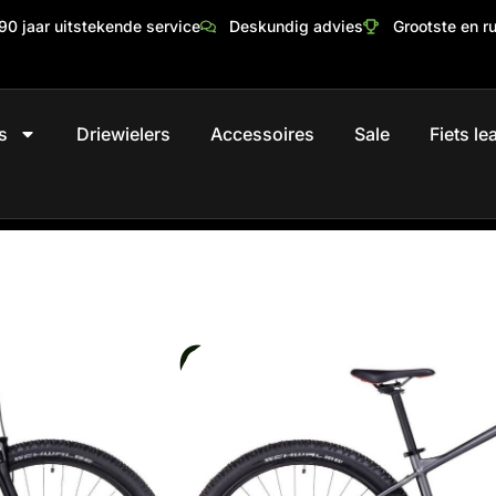
90 jaar uitstekende service
Deskundig advies
Grootste en r
s
Driewielers
Accessoires
Sale
Fiets l
Cube Aim Ex
€
749,00
Maat