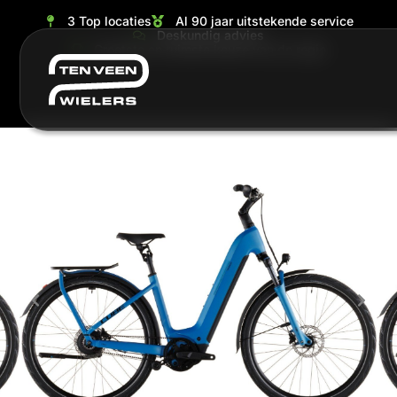
3 Top locaties
Al 90 jaar uitstekende service
Deskundig advies
Grootste en ruimste keuze van de regio