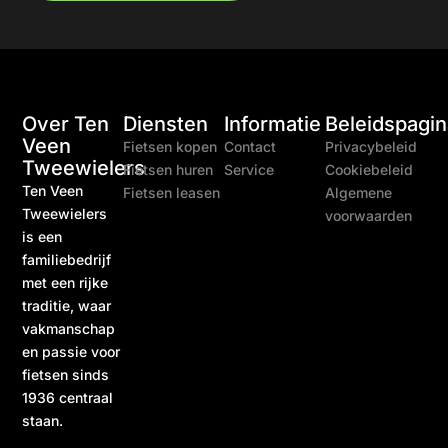
Over Ten
Diensten
Informatie
Beleidspagin
Veen
Fietsen kopen
Contact
Privacybeleid
Tweewielers
Fietsen huren
Service
Cookiebeleid
Ten Veen
Fietsen leasen
Algemene
Tweewielers
voorwaarden
is een
familiebedrijf
met een rijke
traditie, waar
vakmanschap
en passie voor
fietsen sinds
1936 centraal
staan.