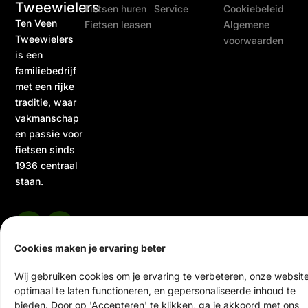
Tweewielers
Fietsen huren
Service
Cookiebeleid
Ten Veen
Fietsen leasen
Algemene
Tweewielers
voorwaarden
is een
familiebedrijf
met een rijke
traditie, waar
vakmanschap
en passie voor
fietsen sinds
1936 centraal
staan.
Cookies maken je ervaring beter
Wij gebruiken cookies om je ervaring te verbeteren, onze websit
optimaal te laten functioneren, en gepersonaliseerde inhoud te
© 2026 Ten Veen Tweewielers | Alle rechten voorbehouden
bieden. Door op 'Accepteren' te klikken, ga je akkoord met ons