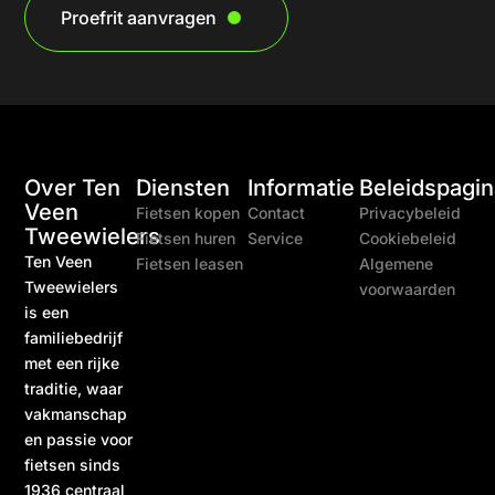
Proefrit aanvragen
Over Ten
Diensten
Informatie
Beleidspagin
Veen
Fietsen kopen
Contact
Privacybeleid
Tweewielers
Fietsen huren
Service
Cookiebeleid
Ten Veen
Fietsen leasen
Algemene
Tweewielers
voorwaarden
is een
familiebedrijf
met een rijke
traditie, waar
vakmanschap
en passie voor
fietsen sinds
1936 centraal