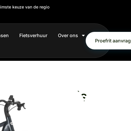
uimste keuze van de regio
easen
Fietsverhuur
Over ons
Proefrit aanvra
oble C5 Grijs