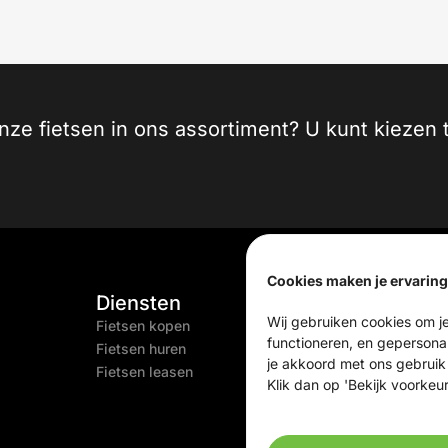
onze fietsen in ons assortiment? U kunt kieze
Cookies maken je ervaring
Diensten
Informati
Wij gebruiken cookies om je
Fietsen kopen
Contact
functioneren, en gepersonal
Fietsen huren
Service
je akkoord met ons gebruik
Fietsen leasen
Klik dan op 'Bekijk voorkeur