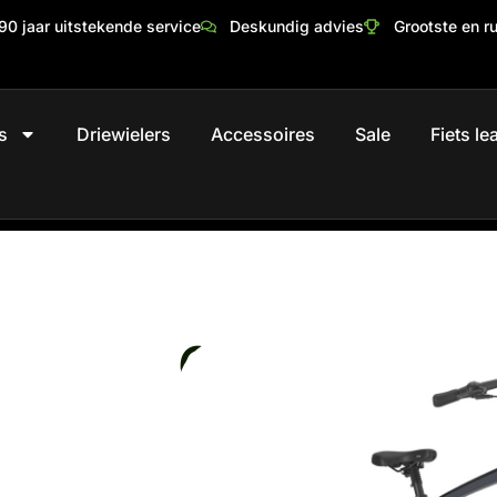
90 jaar uitstekende service
Deskundig advies
Grootste en r
s
Driewielers
Accessoires
Sale
Fiets l
Gazelle Gren
€
4.149,00
Maat