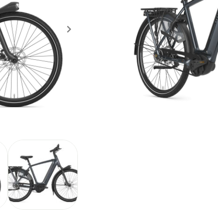
Proefrit aanvragen
Ik wil toch een ander model proberen