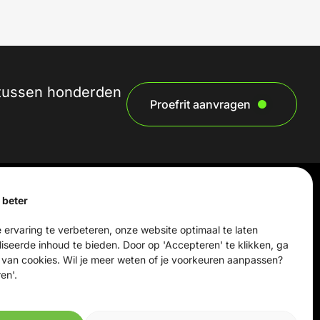
n tussen honderden
Proefrit aanvragen
 beter
e
Beleidspagina's
 ervaring te verbeteren, onze website optimaal te laten
Privacybeleid
iseerde inhoud te bieden. Door op 'Accepteren' te klikken, ga
Cookiebeleid
 van cookies. Wil je meer weten of je voorkeuren aanpassen?
Algemene voorwaarden
en'.