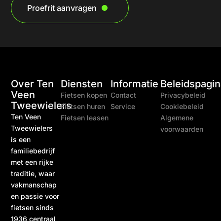
Proefrit aanvragen
Over Ten
Diensten
Informatie
Beleidspagin
Veen
Fietsen kopen
Contact
Privacybeleid
Tweewielers
Fietsen huren
Service
Cookiebeleid
Ten Veen
Fietsen leasen
Algemene
Tweewielers
voorwaarden
is een
familiebedrijf
met een rijke
traditie, waar
vakmanschap
en passie voor
fietsen sinds
1936 centraal