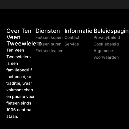
Over Ten
Diensten
Informatie
Beleidspagin
Veen
Fietsen kopen
Contact
Privacybeleid
Tweewielers
Fietsen huren
Service
Cookiebeleid
Ten Veen
Fietsen leasen
Algemene
Tweewielers
voorwaarden
is een
familiebedrijf
met een rijke
traditie, waar
vakmanschap
en passie voor
fietsen sinds
1936 centraal
staan.