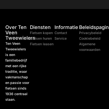
Over Ten
Diensten
Informatie
Beleidspagin
Veen
Fietsen kopen
Contact
Privacybeleid
Tweewielers
Fietsen huren
Service
Cookiebeleid
Ten Veen
Fietsen leasen
Algemene
Tweewielers
voorwaarden
is een
familiebedrijf
met een rijke
traditie, waar
vakmanschap
en passie voor
fietsen sinds
1936 centraal
staan.