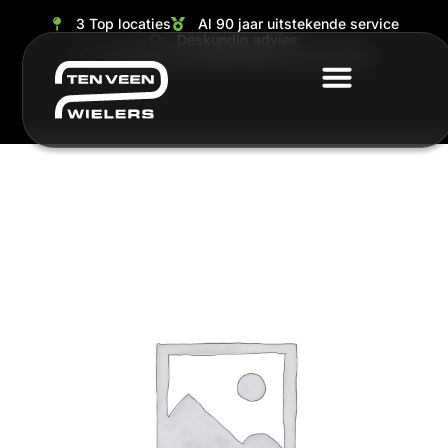
3 Top locaties
Al 90 jaar uitstekende service
Deskundig advies
Grootste en ruimste keuze van de regio