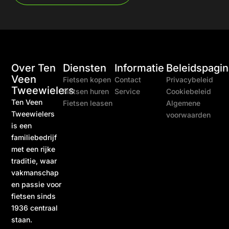
Over Ten
Diensten
Informatie
Beleidspagin
Veen
Fietsen kopen
Contact
Privacybeleid
Tweewielers
Fietsen huren
Service
Cookiebeleid
Ten Veen
Fietsen leasen
Algemene
Tweewielers
voorwaarden
is een
familiebedrijf
met een rijke
traditie, waar
vakmanschap
en passie voor
fietsen sinds
1936 centraal
staan.