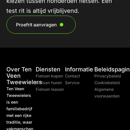
kiezen tussen honderden fietsen. Een
test rit is altijd vrijblijvend.
Proefrit aanvragen
Over Ten
Diensten
Informatie
Beleidspagin
Veen
Fietsen kopen
Contact
Privacybeleid
Tweewielers
Fietsen huren
Service
Cookiebeleid
Ten Veen
Fietsen leasen
Algemene
Tweewielers
voorwaarden
is een
familiebedrijf
met een rijke
traditie, waar
vakmanschap