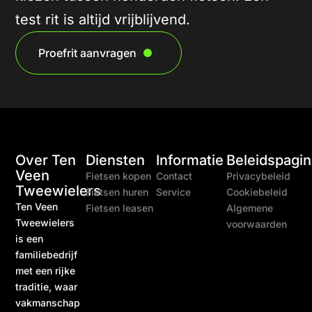
test rit is altijd vrijblijvend.
Proefrit aanvragen
Over Ten
Diensten
Informatie
Beleidspagin
Veen
Fietsen kopen
Contact
Privacybeleid
Tweewielers
Fietsen huren
Service
Cookiebeleid
Ten Veen
Fietsen leasen
Algemene
Tweewielers
voorwaarden
is een
familiebedrijf
met een rijke
traditie, waar
vakmanschap