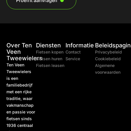
Proefrit aanvragen
Over Ten
Diensten
Informatie
Beleidspagin
Veen
Fietsen kopen
Contact
Privacybeleid
Tweewielers
Fietsen huren
Service
Cookiebeleid
Ten Veen
Fietsen leasen
Algemene
Tweewielers
voorwaarden
is een
familiebedrijf
met een rijke
traditie, waar
vakmanschap
en passie voor
fietsen sinds
1936 centraal