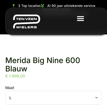
3 Top locaties
Al 90 jaar uitstekende service
Deskundig advies
Grootste en ruimste keuze van de regio
Merida Big Nine 600
Blauw
€
1.699,00
Maat