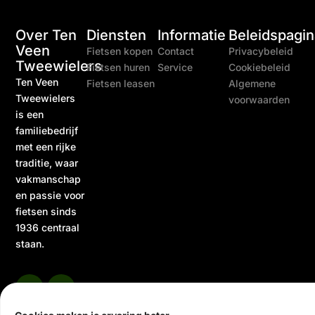
Over Ten
Diensten
Informatie
Beleidspagin
Veen
Fietsen kopen
Contact
Privacybeleid
Tweewielers
Fietsen huren
Service
Cookiebeleid
Ten Veen
Fietsen leasen
Algemene
Tweewielers
voorwaarden
is een
familiebedrijf
met een rijke
traditie, waar
vakmanschap
en passie voor
fietsen sinds
1936 centraal
staan.