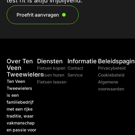
test rit is altijd vrijblijvend.
Proefrit aanvragen
Over Ten
Diensten
Informatie
Beleidspagin
Veen
Fietsen kopen
Contact
Privacybeleid
Tweewielers
Fietsen huren
Service
Cookiebeleid
Ten Veen
Fietsen leasen
Algemene
Tweewielers
voorwaarden
is een
familiebedrijf
met een rijke
traditie, waar
vakmanschap
en passie voor