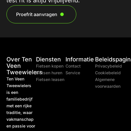
test rit is altijd vrijblijvend.
Proefrit aanvragen
Over Ten
Diensten
Informatie
Beleidspagin
Veen
Fietsen kopen
Contact
Privacybeleid
Tweewielers
Fietsen huren
Service
Cookiebeleid
Ten Veen
Fietsen leasen
Algemene
Tweewielers
voorwaarden
is een
familiebedrijf
met een rijke
traditie, waar
vakmanschap
en passie voor