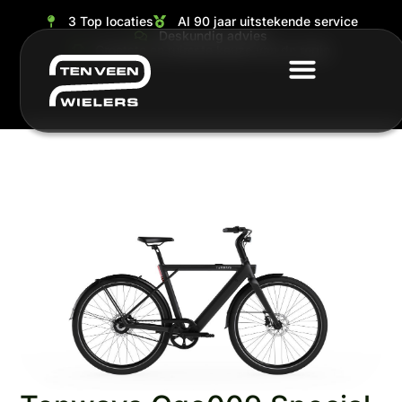
3 Top locaties
Al 90 jaar uitstekende service
Deskundig advies
Grootste en ruimste keuze van de regio