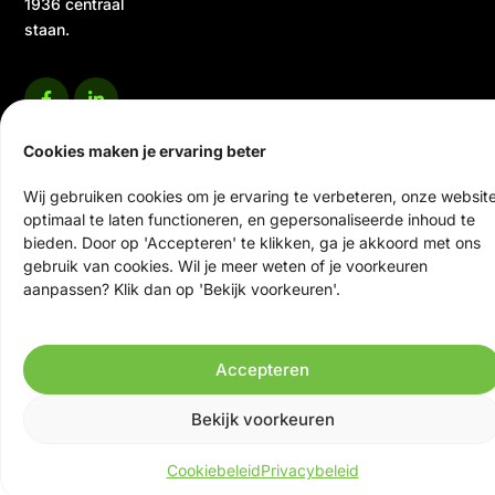
1936 centraal
staan.
Cookies maken je ervaring beter
Wij gebruiken cookies om je ervaring te verbeteren, onze websit
optimaal te laten functioneren, en gepersonaliseerde inhoud te
© 2026 Ten Veen Tweewielers | Alle rechten voorbehouden
bieden. Door op 'Accepteren' te klikken, ga je akkoord met ons
Website door Scrolla!
gebruik van cookies. Wil je meer weten of je voorkeuren
aanpassen? Klik dan op 'Bekijk voorkeuren'.
Accepteren
Bekijk voorkeuren
Cookiebeleid
Privacybeleid