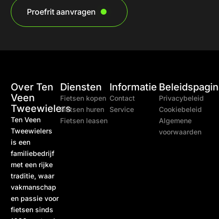
Proefrit aanvragen
Over Ten
Diensten
Informatie
Beleidspagin
Veen
Fietsen kopen
Contact
Privacybeleid
Tweewielers
Fietsen huren
Service
Cookiebeleid
Ten Veen
Fietsen leasen
Algemene
Tweewielers
voorwaarden
is een
familiebedrijf
met een rijke
traditie, waar
vakmanschap
en passie voor
fietsen sinds