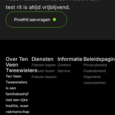
test rit is altijd vrijblijvend.
Proefrit aanvragen
Over Ten
Diensten
Informatie
Beleidspagin
Veen
Fietsen kopen
Contact
Privacybeleid
Tweewielers
Fietsen huren
Service
Cookiebeleid
Ten Veen
Fietsen leasen
Algemene
Tweewielers
voorwaarden
is een
familiebedrijf
met een rijke
traditie, waar
vakmanschap