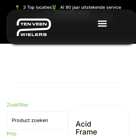
3 Top locaties
Al 90 jaar uitstekende service
Deskundig advies
Grootste en ruimste keuze van de regio
Zoekfilter
Acid
Frame
Prijs