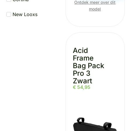
Ontdek meer over dit
model
New Looxs
Ortlieb
Unknown
Acid
Frame
Urban
Bag Pack
Pro 3
Zwart
€
54,95