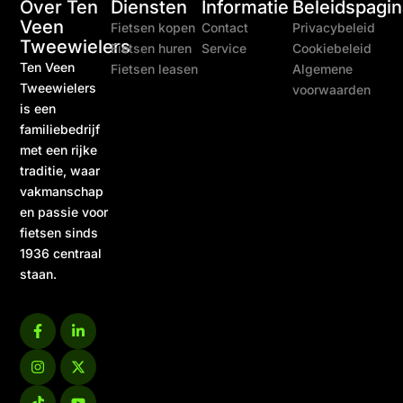
Over Ten
Diensten
Informatie
Beleidspagin
Veen
Fietsen kopen
Contact
Privacybeleid
Tweewielers
Fietsen huren
Service
Cookiebeleid
Ten Veen
Fietsen leasen
Algemene
Tweewielers
voorwaarden
is een
familiebedrijf
met een rijke
traditie, waar
vakmanschap
en passie voor
fietsen sinds
1936 centraal
staan.