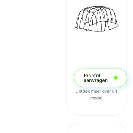
Proefrit
aanvragen
Ontdek meer over dit
model